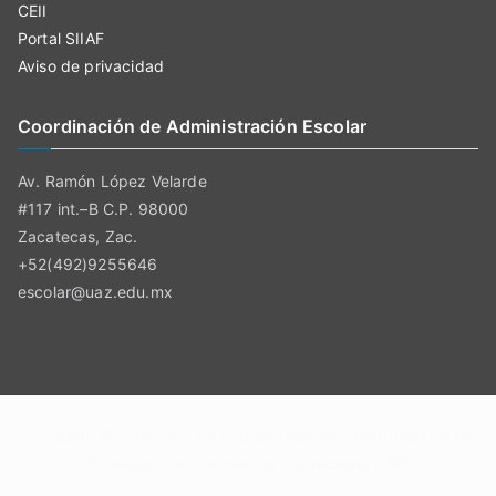
CEII
Portal SIIAF
Aviso de privacidad
Coordinación de Administración Escolar
Av. Ramón López Velarde
#117 int.–B C.P. 98000
Zacatecas, Zac.
+52(492)9255646
escolar@uaz.edu.mx
Copyright © 2020
DSE UAZ
. Desarrollo Web Coordinación de
Evaluación e Información Institucional UAZ