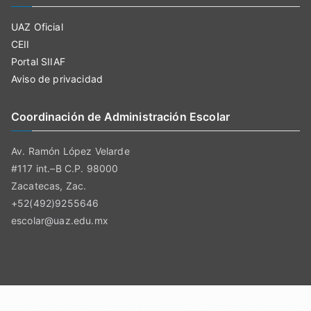
UAZ Oficial
CEII
Portal SIIAF
Aviso de privacidad
Coordinación de Administración Escolar
Av. Ramón López Velarde
#117 int.–B C.P. 98000
Zacatecas, Zac.
+52(492)9255646
escolar@uaz.edu.mx
Copyright © 2020
DSE UAZ
. Desarrollo Web Coordinación de